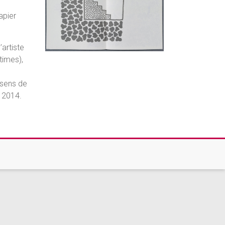
apier
artiste
times),
 sens de
e 2014.