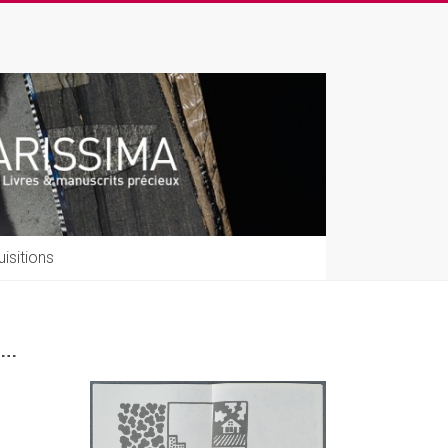
isitions
e…