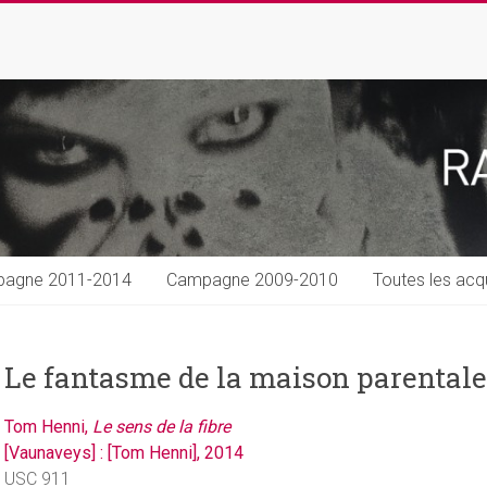
agne 2011-2014
Campagne 2009-2010
Toutes les acqu
Le fantasme de la maison parental
Tom Henni,
Le sens de la fibre
[Vaunaveys] : [Tom Henni], 2014
USC 911