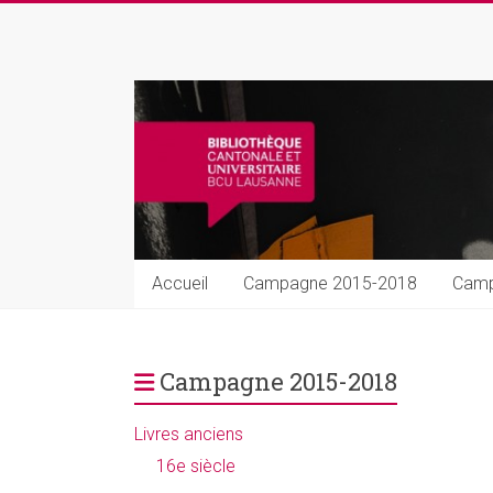
Skip
to
Rarissima
content
Livres
et
manuscrits
précieux
Accueil
Campagne 2015-2018
Camp
Campagne 2015-2018
Livres anciens
16e siècle