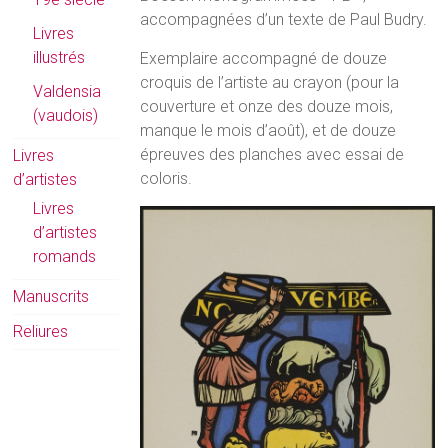
accompagnées d’un texte de Paul Budry.
Livres
illustrés
Exemplaire accompagné de douze
croquis de l’artiste au crayon (pour la
Valdensia
couverture et onze des douze mois,
(vaudois)
manque le mois d’août), et de douze
épreuves des planches avec essai de
Livres
coloris.
d’artistes
Livres
d’artistes
romands
Manuscrits
Reliures