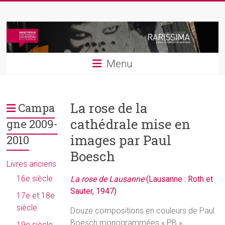
Skip
Rarissima
to
content
Livres
et
Menu
manuscrits
précieux
La rose de la
Campa
cathédrale mise en
gne 2009-
images par Paul
2010
Boesch
Livres anciens
16e siècle
La rose de Lausanne
(Lausanne : Roth et
Sauter, 1947)
17e et 18e
siècle
Douze compositions en couleurs de Paul
Boesch monogrammées « PB »,
19e siècle