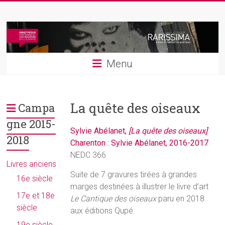
Skip
Rarissima
to
content
Livres
et
Menu
manuscrits
précieux
La quête des oiseaux
Campa
gne 2015-
Sylvie Abélanet,
[La quête des oiseaux]
2018
Charenton : Sylvie Abélanet, 2016-2017
NEDC 366
Livres anciens
Suite de 7 gravures tirées à grandes
16e siècle
marges destinées à illustrer le livre d’art
17e et 18e
Le Cantique des oiseaux
paru en 2018
siècle
aux éditions Qupé.
19e siècle