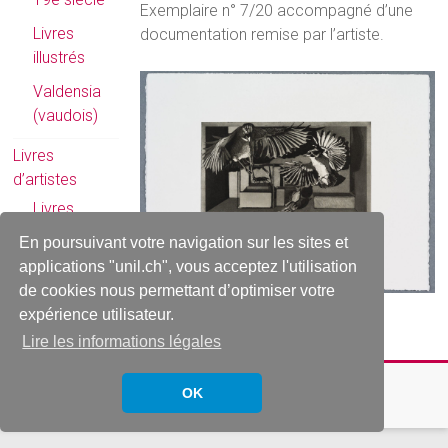
Exemplaire n° 7/20 accompagné d’une
Livres
documentation remise par l’artiste.
illustrés
Valdensia
(vaudois)
Livres
d’artistes
Livres
d’artiste
En poursuivant votre navigation sur les sites et
romands
applications "unil.ch", vous acceptez l'utilisation
de cookies nous permettant d’optimiser votre
Reliures
expérience utilisateur.
Lire les informations légales
Copyright © 2026
Rarissima
. All rights reserved.
OK
Thème
Accelerate
par ThemeGrill. Propulsé par
WordPress
.