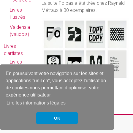
La suite Fo pas a été tirée chez Raynald
Livres
Métraux à 30 exemplaires.
illustrés
Valdensia
(vaudois)
Livres
d’artistes
Livres
d’artistes
En poursuivant votre navigation sur les sites et
romands
applications "unil.ch", vous acceptez l'utilisation
de cookies nous permettant d’optimiser votre
Manuscrits
expérience utilisateur.
Reliures
Lire les informations légales
OK
Copyright © 2026
Rarissima
. All rights reserved.
Thème
Accelerate
par ThemeGrill. Propulsé par
WordPress
.