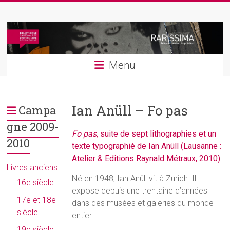
Skip
Rarissima
to
content
Livres
et
Menu
manuscrits
précieux
Ian Anüll – Fo pas
Campa
gne 2009-
Fo pas
, suite de sept lithographies et un
2010
texte typographié de Ian Anüll (Lausanne :
Atelier & Editions Raynald Métraux, 2010)
Livres anciens
Né en 1948, Ian Anüll vit à Zurich. Il
16e siècle
expose depuis une trentaine d’années
17e et 18e
dans des musées et galeries du monde
siècle
entier.
19e siècle