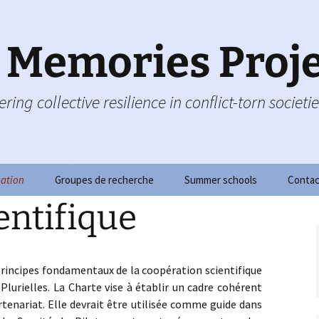
c Memories Proj
ring collective resilience in conflict-torn societi
ation
Groupes de recherche
Summer schools
Contac
entifique
de pilotage
Summer school 2020
 de gestion
Summer school 2018
sion
 principes fondamentaux de la coopération scientifique
 consultatif
Summer School 2017
Plurielles. La Charte vise à établir un cadre cohérent
nce
rtenariat. Elle devrait être utilisée comme guide dans
ement
Cours doctoraux 2016