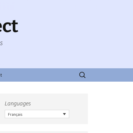
ect
es
Rechercher :
t
Languages
Français