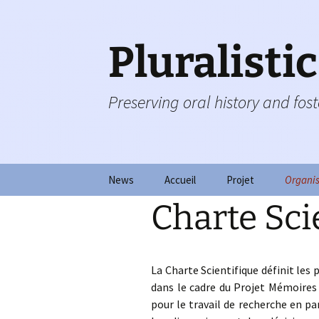
Aller
au
contenu
Pluralisti
Preserving oral history and foste
News
Accueil
Projet
Organis
Charte Sci
Recueillir des
Groupe 
témoignages
Conseil
Observer la transmis
La Charte Scientifique définit les
Conseil
dans le cadre du Projet Mémoires 
Promouvoir la résilie
pour le travail de recherche en pa
Financ
Documenter le