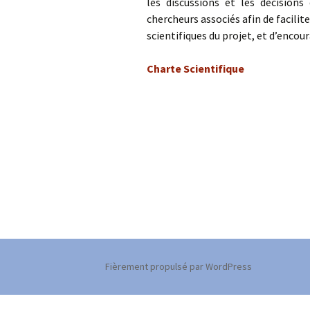
les discussions et les décision
changement
chercheurs associés afin de facilit
Charte 
scientifiques du projet, et d’encou
Former des cherche
Charte Scientifique
Archiver des mémoir
Fièrement propulsé par WordPress