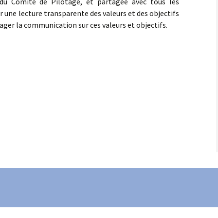
s du Comité de Pilotage, et partagée avec tous les
er une lecture transparente des valeurs et des objectifs
Scientifique
Cours doctoraux 2015
rager la communication sur ces valeurs et objectifs.
urs
Cours doctoraux 2014
es