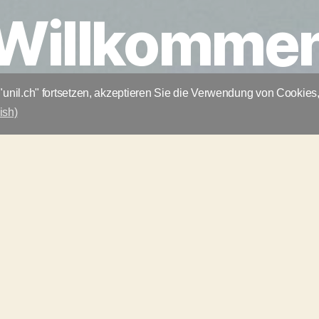
Willkomme
unil.ch" fortsetzen, akzeptieren Sie die Verwendung von Cookies
ish)
Nach
unten
scrollen
uf der Website des Forschungsprojek
Regulierung von