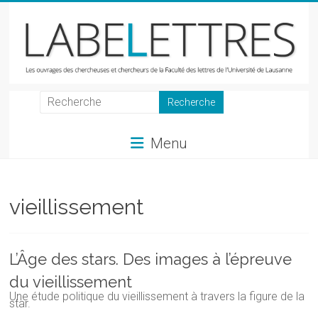
Skip
to
content
LabeLettres
Les
Menu
ouvrages
des
chercheuses
et
vieillissement
chercheurs
de
la
L’Âge des stars. Des images à l’épreuve
Faculté
du vieillissement
des
Une étude politique du vieillissement à travers la figure de la
lettres
star.