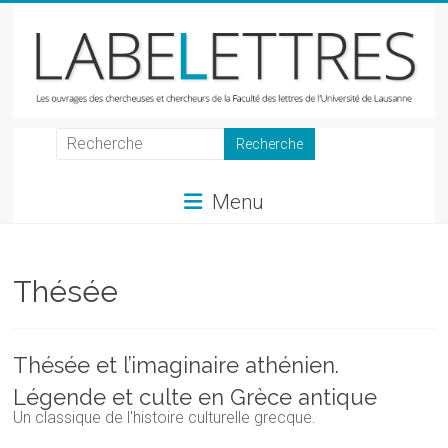
Skip
to
content
LabeLettres
Les
Menu
ouvrages
des
chercheuses
et
Thésée
chercheurs
de
la
Thésée et l’imaginaire athénien.
Faculté
Légende et culte en Grèce antique
des
Un classique de l'histoire culturelle grecque.
lettres