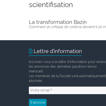
scientifisation
et
chercheurs
de
la
La transformation Bazin
Faculté
Comment un critique de cinéma devient-il un m
des
lettres
Lettre d’information
Inscrivez-vous à la lettre d'information pour recevo
les annonces des dernières parutions (envoi
mensuel).
Les membres de la Faculté sont automatiquement
abonnés.