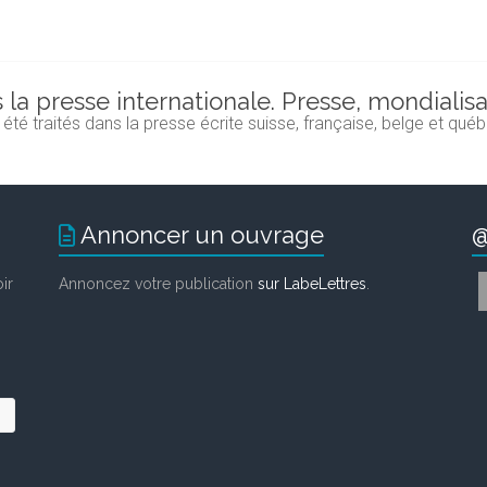
 la presse internationale. Presse, mondialis
é traités dans la presse écrite suisse, française, belge et qué
Annoncer un ouvrage
@
ir
Annoncez votre publication
sur LabeLettres
.