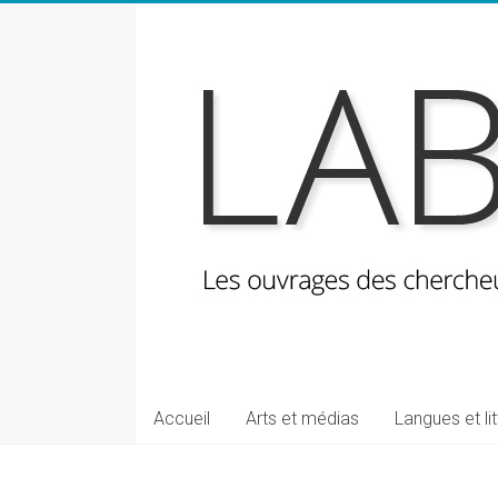
Skip
to
content
LabeLettres
Les
Accueil
Arts et médias
Langues et li
ouvrages
des
chercheuses