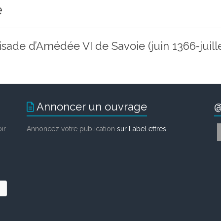
e
oisade d’Amédée VI de Savoie (juin 1366-juill
Annoncer un ouvrage
@
ir
Annoncez votre publication
sur LabeLettres
.