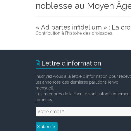
noblesse au Moyen Âg
et
chercheurs
de
la
« Ad partes infidelium » : La cr
Faculté
Contribution à l'histoire des croisades.
des
lettres
Lettre d’information
Inscrivez-vous à la lettre d'information pour recevo
les annonces des dernières parutions (envoi
mensuel).
Les membres de la Faculté sont automatiquement
abonnés.