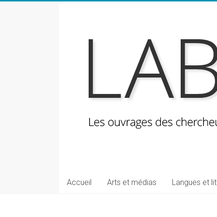
Skip
to
content
LabeLettres
Les
Accueil
Arts et médias
Langues et li
ouvrages
des
chercheuses