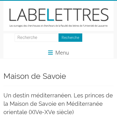
Skip
to
content
LabeLettres
Les
Menu
ouvrages
des
chercheuses
et
Maison de Savoie
chercheurs
de
la
Un destin méditerranéen. Les princes de
Faculté
la Maison de Savoie en Méditerranée
des
lettres
orientale (XIVe-XVe siècle)