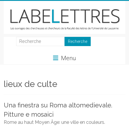
Skip
to
content
LabeLettres
Les
Menu
ouvrages
des
chercheuses
et
lieux de culte
chercheurs
de
la
Una finestra su Roma altomedievale.
Faculté
Pitture e mosaici
des
lettres
Rome au haut Moyen Âge: une ville en couleurs.