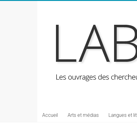
Skip
to
content
LabeLettres
Les
Accueil
Arts et médias
Langues et li
ouvrages
des
chercheuses