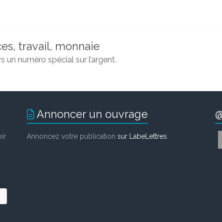
es, travail, monnaie
s un numéro spécial sur l’argent.
Annoncer un ouvrage
@
ir
Annoncez votre publication
sur LabeLettres
.