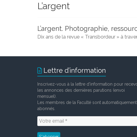
L’argent
et
chercheurs
de
la
L’argent. Photographie, ressourc
Faculté
Dix ans de la revue « Transbordeur » à traver
des
lettres
Lettre d’information
Inscrivez-vous à la lettre d'information pour recevo
les annonces des dernières parutions (envoi
mensuel).
Les membres de la Faculté sont automatiquement
abonnés.