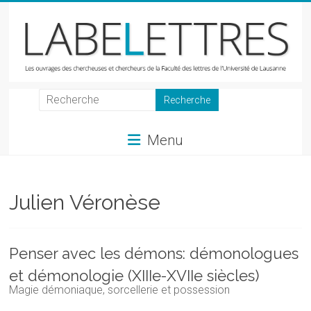
Skip
to
content
LabeLettres
Les
Menu
ouvrages
des
chercheuses
et
Julien Véronèse
chercheurs
de
la
Penser avec les démons: démonologues
Faculté
et démonologie (XIIIe-XVIIe siècles)
des
Magie démoniaque,
sorcellerie et possession
lettres