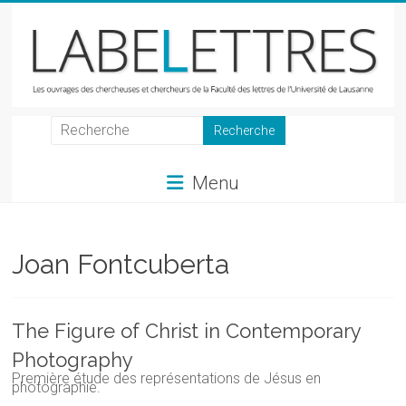
Skip
to
content
LabeLettres
Les
Menu
ouvrages
des
chercheuses
et
Joan Fontcuberta
chercheurs
de
la
The Figure of Christ in Contemporary
Faculté
Photography
des
Première étude des représentations de Jésus en
lettres
photographie.