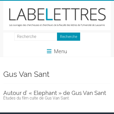
Skip
to
content
LabeLettres
Les
Menu
ouvrages
des
chercheuses
et
Gus Van Sant
chercheurs
de
la
Autour d’ « Elephant » de Gus Van Sant
Faculté
Études
du film culte de Gus Van Sant.
des
lettres