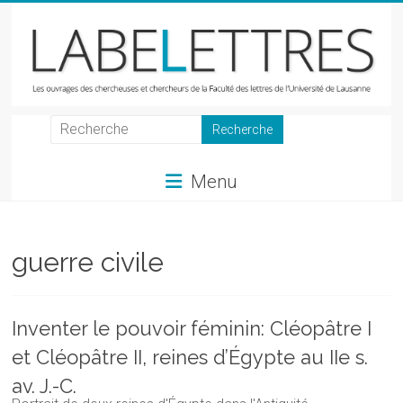
Skip
to
content
LabeLettres
Les
Menu
ouvrages
des
chercheuses
et
guerre civile
chercheurs
de
la
Inventer le pouvoir féminin: Cléopâtre I
Faculté
et Cléopâtre II, reines d’Égypte au IIe s.
des
lettres
av. J.-C.