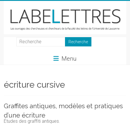
Skip
to
content
LabeLettres
Les
Menu
ouvrages
des
chercheuses
et
écriture cursive
chercheurs
de
la
Graffites antiques, modèles et pratiques
Faculté
d’une écriture
des
Études des graffiti antiques.
lettres