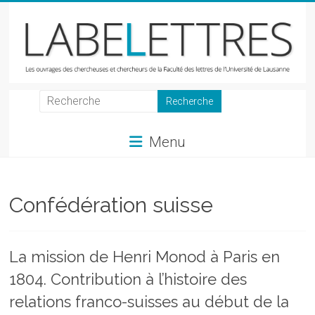
Skip
to
content
LabeLettres
Les
Menu
ouvrages
des
chercheuses
et
Confédération suisse
chercheurs
de
la
La mission de Henri Monod à Paris en
Faculté
1804. Contribution à l’histoire des
des
lettres
relations franco-suisses au début de la