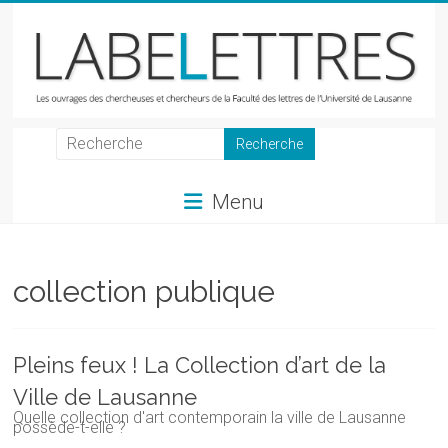
Skip
to
content
LabeLettres
Les
Menu
ouvrages
des
chercheuses
et
collection publique
chercheurs
de
la
Pleins feux ! La Collection d’art de la
Faculté
Ville de Lausanne
des
Quelle collection d'art contemporain la ville de Lausanne
lettres
possède-t-elle ?