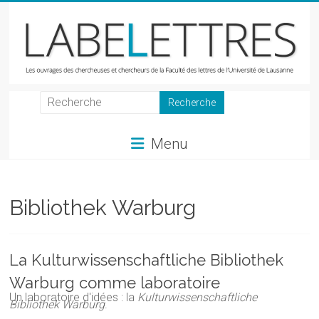
Skip
to
content
LabeLettres
Les
Menu
ouvrages
des
chercheuses
et
Bibliothek Warburg
chercheurs
de
la
La Kulturwissenschaftliche Bibliothek
Faculté
Warburg comme laboratoire
des
Un laboratoire d'idées : la
Kulturwissenschaftliche
lettres
Bibliothek Warburg
.