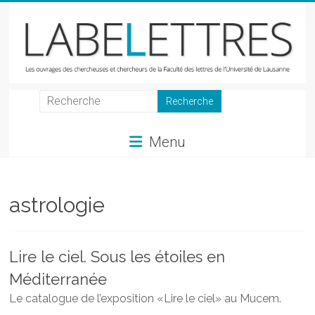
Skip
to
content
LabeLettres
Les
Menu
ouvrages
des
chercheuses
et
astrologie
chercheurs
de
la
Lire le ciel. Sous les étoiles en
Faculté
Méditerranée
des
lettres
Le catalogue de l’exposition «Lire le ciel» au Mucem.