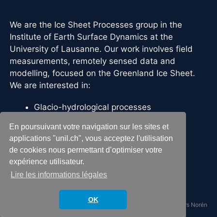
We are the Ice Sheet Processes group in the
Institute of Earth Surface Dynamics at the
University of Lausanne. Our work involves field
measurements, remotely sensed data and
modelling, focused on the Greenland Ice Sheet.
We are interested in:
Glacio-hydrological processes
Ice flow dynamics
En poursuivant votre navigation sur les sites et
Controls on ice sheet melting
applications "unil.ch", vous acceptez l'utilisation
Ice sheet mass balance
de cookies nous permettant d’optimiser votre
expérience utilisateur.
Lire les informations légales
OK
© 2026
Ice Sheet Processes
Thème par
Anders Norén