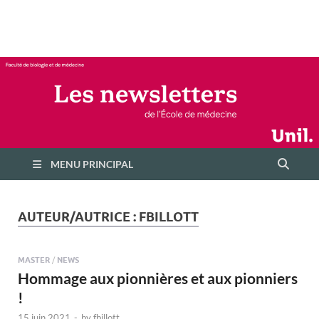
Les newsletters de
École de médecine – Université de Lausanne
l'École de médecine
MENU PRINCIPAL
AUTEUR/AUTRICE :
FBILLOTT
MASTER
/
NEWS
Hommage aux pionnières et aux pionniers
!
15 juin 2021
-
by
fbillott