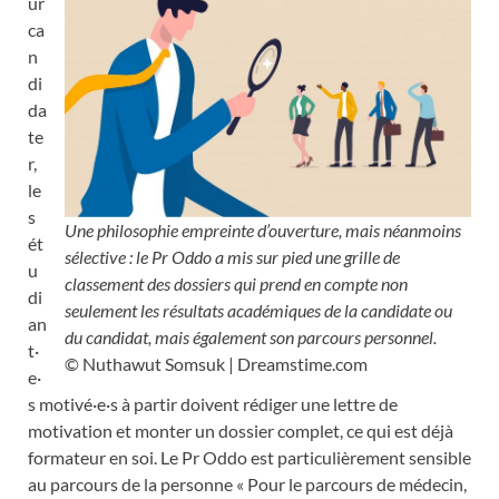
ur
ca
n
di
da
te
r,
le
s
Une philosophie empreinte d’ouverture, mais néanmoins
ét
sélective : le Pr Oddo a mis sur pied une grille de
u
classement des dossiers qui prend en compte non
di
seulement les résultats académiques de la candidate ou
an
du candidat, mais également son parcours personnel.
t·
© Nuthawut Somsuk | Dreamstime.com
e·
s motivé·e·s à partir doivent rédiger une lettre de
motivation et monter un dossier complet, ce qui est déjà
formateur en soi. Le Pr Oddo est particulièrement sensible
au parcours de la personne « Pour le parcours de médecin,