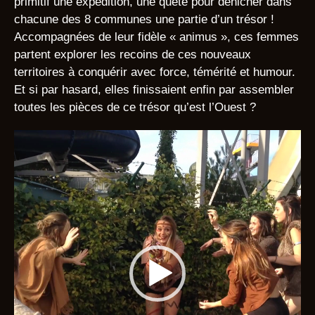
primitif une expédition, une quête pour dénicher dans
chacune des 8 communes une partie d’un trésor !
Accompagnées de leur fidèle « animus », ces femmes
partent explorer les recoins de ces nouveaux
territoires à conquérir avec force, témérité et humour.
Et si par hasard, elles finissaient enfin par assembler
toutes les pièces de ce trésor qu’est l’Ouest ?
L
e
c
t
e
u
r
v
i
d
é