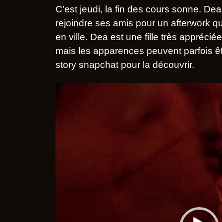
C’est jeudi, la fin des cours sonne. Dea
rejoindre ses amis pour un afterwork qui
en ville. Dea est une fille très appréci
mais les apparences peuvent parfois ê
story snapchat pour la découvrir.
L
e
c
t
e
u
r
v
i
d