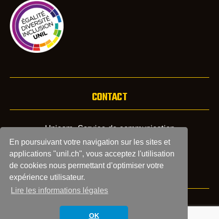
CONTACT
Unicom, Service de communication
Tél: +41 21 692 22 80
En poursuivant votre navigation sur les sites et
Courriel:
info.unicom@unil.ch
applications "unil.ch", vous acceptez l'utilisation
de cookies nous permettant d’optimiser votre
expérience utilisateur.
Lire les informations légales
Archives
OK