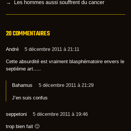
o
e
→
Les hommes aussi souffrent du cancer
o
r
k
20 COMMENTAIRES
André
5 décembre 2011 à 21:11
Cette absurdité est vraiment blasphématoire envers le
septième art…..
Bahamus
5 décembre 2011 à 21:29
J’en suis confus
seppetoni
5 décembre 2011 à 19:46
trop bien fait 🙂