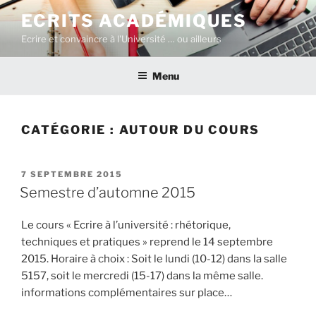
Aller
ECRITS ACADÉMIQUES
au
Ecrire et convaincre à l'Université … ou ailleurs
contenu
principal
Menu
CATÉGORIE :
AUTOUR DU COURS
PUBLIÉ
7 SEPTEMBRE 2015
LE
Semestre d’automne 2015
Le cours « Ecrire à l’université : rhétorique,
techniques et pratiques » reprend le 14 septembre
2015. Horaire à choix : Soit le lundi (10-12) dans la salle
5157, soit le mercredi (15-17) dans la même salle.
informations complémentaires sur place…