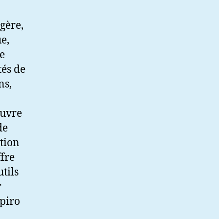
gère,
e,
re
tés de
ns,
œuvre
de
ation
ffre
tils
r
apiro