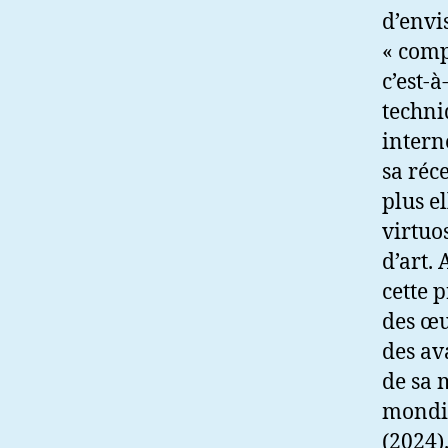
d’envi
« comp
c’est-
techni
intern
sa réc
plus e
virtuo
d’art. 
cette 
des œu
des av
de sa m
mondia
(2024)