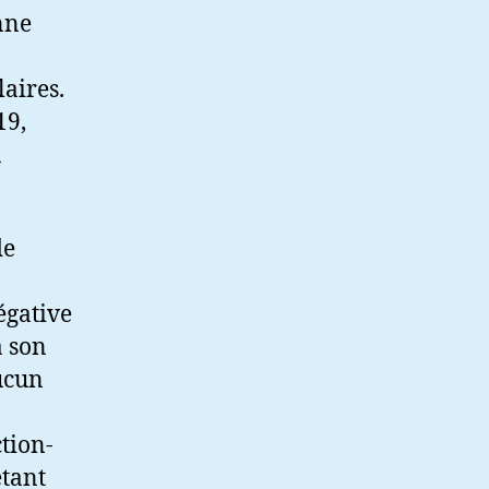
nne
laires.
19,
u
de
égative
à son
aucun
ction-
étant