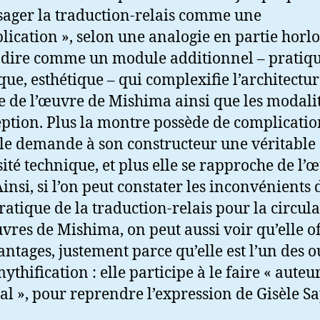
sager la traduction-relais comme une
lication », selon une analogie en partie horlo
à-dire comme un module additionnel – pratiqu
que, esthétique – qui complexifie l’architectu
e de l’œuvre de Mishima ainsi que les modali
eption. Plus la montre possède de complicatio
lle demande à son constructeur une véritable
sité technique, et plus elle se rapproche de l’
Ainsi, si l’on peut constater les inconvénients 
pratique de la traduction-relais pour la circul
vres de Mishima, on peut aussi voir qu’elle o
antages, justement parce qu’elle est l’un des ou
ythification : elle participe à le faire « auteu
l », pour reprendre l’expression de Gisèle S
.