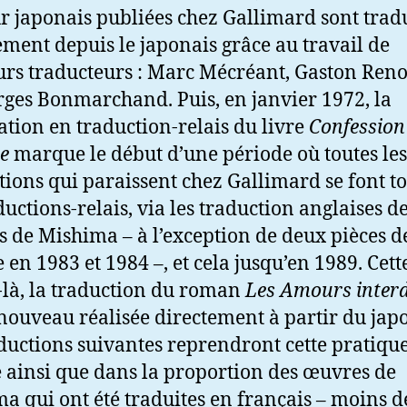
ur japonais publiées chez Gallimard sont trad
ement depuis le japonais grâce au travail de
urs traducteurs : Marc Mécréant, Gaston Re
rges Bonmarchand. Puis, en janvier 1972, la
ation en traduction-relais du livre
Confession
e
marque le début d’une période où toutes les
tions qui paraissent chez Gallimard se font t
ductions-relais, via les traduction anglaises d
 de Mishima – à l’exception de deux pièces d
e en 1983 et 1984 –, et cela jusqu’en 1989. Cett
là, la traduction du roman
Les Amours interd
 nouveau réalisée directement à partir du japo
aductions suivantes reprendront cette pratique.
e ainsi que dans la proportion des œuvres de
a qui ont été traduites en français – moins d