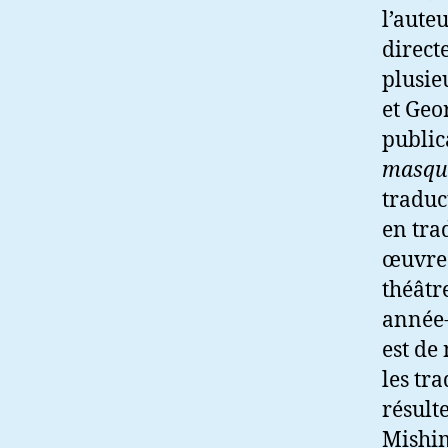
l’aute
direct
plusie
et Geo
public
masqu
traduc
en tra
œuvres
théâtr
année-
est de
les tr
résult
Mishim