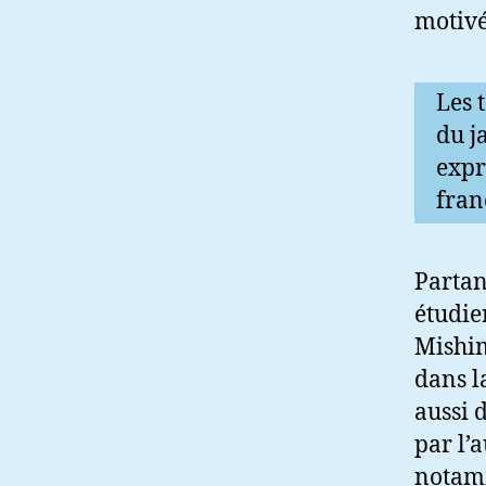
motivé
Les 
du j
expr
fran
Partan
étudie
Mishim
dans l
aussi 
par l’
notamm