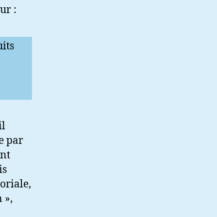
ur :
uits
il
e par
ent
is
oriale,
 »,