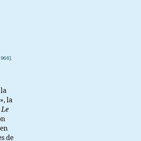
1966].
 la
», la
,
Le
on
’en
es de