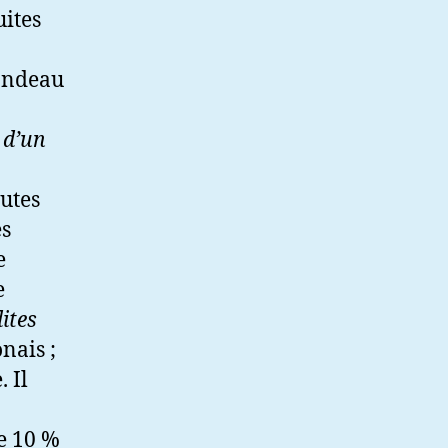
uites
nondeau
 d’un
outes
es
e
e
ites
nais ;
 Il
e 10 %