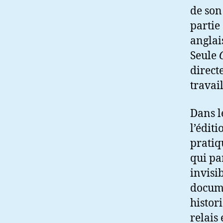
de son
partie 
anglai
Seule
direct
travai
Dans l
l’édit
pratiq
qui pa
invisib
docume
histor
relais