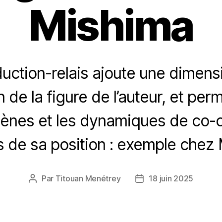
Mishima
duction-relais ajoute une dimensi
 de la figure de l’auteur, et perm
ènes et les dynamiques de co-c
s de sa position : exemple chez
Par
Titouan Menétrey
18 juin 2025
Auteur
Date
de
de
l’article
l’article