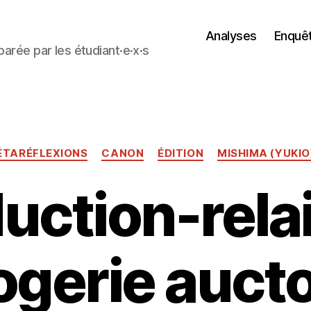
Analyses
Enquê
parée par les étudiant·e·x·s
Catégories
ÉTARÉFLEXIONS
CANON
ÉDITION
MISHIMA (YUKIO
duction-rela
ogerie aucto