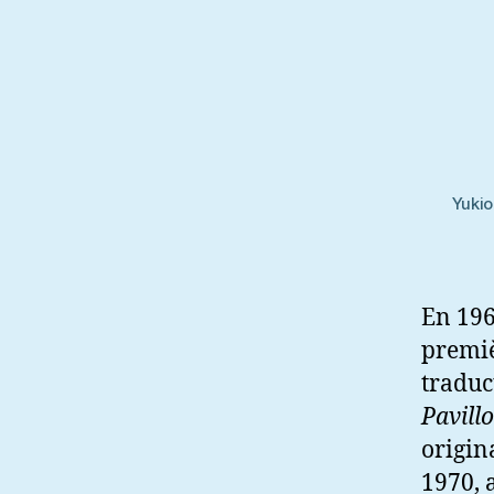
Yuki
En 196
premiè
traduc
Pavill
origin
1970, 