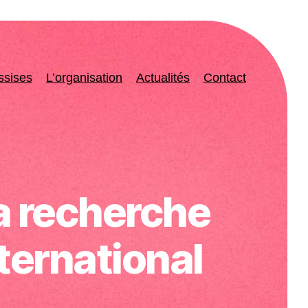
ssises
L’organisation
Actualités
Contact
a recherche
nternational