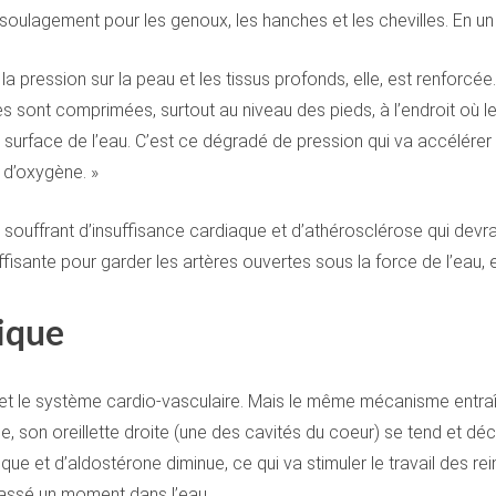
ulagement pour les genoux, les hanches et les chevilles. En un mo
 pression sur la peau et les tissus profonds, elle, est renforcée.
es sont comprimées, surtout au niveau des pieds, à l’endroit où 
surface de l’eau. C’est ce dégradé de pression qui va accélérer 
us d’oxygène. »
souffrant d’insuffisance cardiaque et d’athérosclérose qui devraie
uffisante pour garder les artères ouvertes sous la force de l’eau
tique
g et le système cardio-vasculaire. Mais le même mécanisme entr
, son oreillette droite (une des cavités du coeur) se tend et dé
e et d’aldostérone diminue, ce qui va stimuler le travail des rein
 passé un moment dans l’eau.