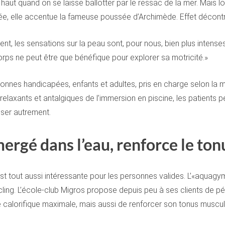
ut quand on se laisse ballotter par le ressac de la mer. Mais lor
alée, elle accentue la fameuse poussée d’Archimède. Effet décon
ent, les sensations sur la peau sont, pour nous, bien plus intense
ps ne peut être que bénéfique pour explorer sa motricité.»
es handicapées, enfants et adultes, pris en charge selon la mé
 relaxants et antalgiques de l’immersion en piscine, les patients p
iser autrement.
ergé dans l’eau, renforce le ton
est tout aussi intéressante pour les personnes valides. L’«aquag
ycling. L’école-club Migros propose depuis peu à ses clients de pé
 calorifique maximale, mais aussi de renforcer son tonus muscul