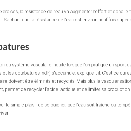
ercices, la résistance de l’eau va augmenter l’effort et donc le tra
. Sachant que la résistance de l’eau est environ neuf fois supéri
rbatures
ation du système vasculaire induite lorsque l’on pratique un spor
 et les courbatures, ndlr) s’accumule, explique-t-il. C’est ce qui
ire doivent être éliminés et recyclés. Mais plus la vascularisati
t, permet de recycler l’acide lactique et de limiter sa production.
ur le simple plaisir de se baigner, que l’eau soit fraîche ou temp
iver!