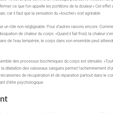
 fermer ce que l’on appelle les portillons de la douleur.» Cet effe
, car il faut que la sensation du «toucher» soit agréable.
e un rôle non négligeable. Pour d’autres raisons encore. Comme 
ssipation de chaleur du corps: «Quand il fait froid, la chaleur s’e
s de l’eau tempérée, le corps dans son ensemble peut atteindre l
ensemble des processus biochimiques du corps est stimulée. «Tout –
a dilatation des vaisseaux sanguins permet l’acheminement d’un
 mécanismes de récupération et de réparation partout dans le cor
ant d’être psychologique.
ant