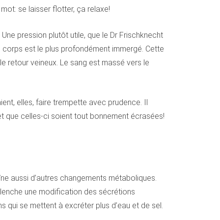
t: se laisser flotter, ça relaxe!
 Une pression plutôt utile, que le Dr Frischknecht
le corps est le plus profondément immergé. Cette
le retour veineux. Le sang est massé vers le
nt, elles, faire trempette avec prudence. Il
, et que celles-ci soient tout bonnement écrasées!
aîne aussi d’autres changements métaboliques.
clenche une modification des sécrétions
s qui se mettent à excréter plus d’eau et de sel.