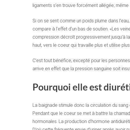
ligaments s’en trouve forcément allégée; même so
Si on se sent comme un poids plume dans l’eau, la
compare à l’effet d’un bas de soutien. «Les vein
compression décroît progressivement jusqu’à la 
haut, vers le coeur qui travaille plus et utilise pl
C’est tout bénéfice, excepté pour les personnes 
arrive en effet que la pression sanguine soit ins
Pourquoi elle est diuré
La baignade stimule donc la circulation du san
Pendant que le coeur se met à battre la chamade
hormonales. La production d’hormone antidiurétiqu
D’où cette fréquente envie d’uriner après avoir