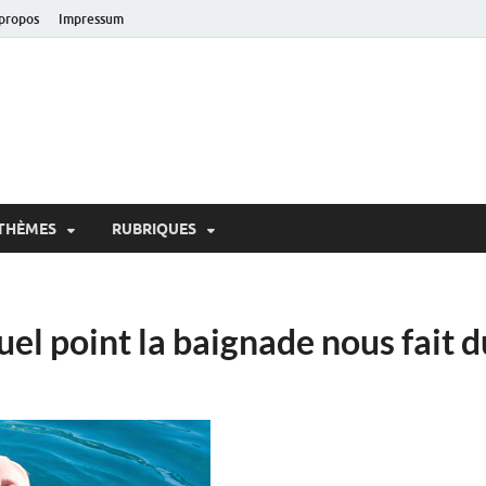
propos
Impressum
oir!
 de Lausanne
THÈMES
RUBRIQUES
el point la baignade nous fait d