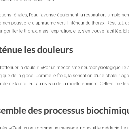
ions rénales, l’eau favorise également la respiration, simplement 
omen pousse le diaphragme vers l’intérieur du thorax. Résultat: c
 gonfler le thorax, mais l’expiration, elle, s’en trouve facilitée. El
tténue les douleurs
d’atténuer la douleur. «Par un mécanisme neurophysiologique lié a
lgique de la glace. Comme le froid, la sensation d’une chaleur ag
 de la douleur au niveau de la moelle épinière. Celle-ci trie les i
nsemble des processus biochimiq
énués. «C’est un peu comme un massage, poursuit le médecin. Le 