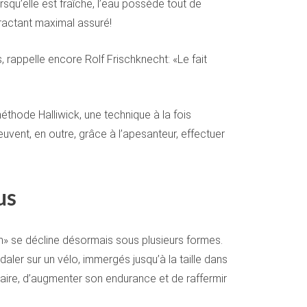
squ’elle est fraîche, l’eau possède tout de
tractant maximal assuré!
s, rappelle encore Rolf Frischknecht: «Le fait
thode Halliwick, une technique à la fois
euvent, en outre, grâce à l’apesanteur, effectuer
us
ym» se décline désormais sous plusieurs formes.
daler sur un vélo, immergés jusqu’à la taille dans
aire, d’augmenter son endurance et de raffermir