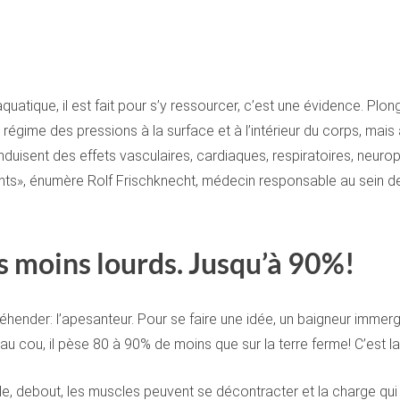
aquatique, il est fait pour s’y ressourcer, c’est une évidence. Plon
gime des pressions à la surface et à l’intérieur du corps, mais au
duisent des effets vasculaires, cardiaques, respiratoires, neuro
ants», énumère Rolf Frischknecht, médecin responsable au sein de
 moins lourds. Jusqu’à 90%!
réhender: l’apesanteur. Pour se faire une idée, un baigneur imme
u’au cou, il pèse 80 à 90% de moins que sur la terre ferme! C’es
e, debout, les muscles peuvent se décontracter et la charge qui p