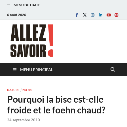
MENU DU HAUT
6 août 2026
Allez savoir!
Magazine de l'Université de Lausanne
MENU PRINCIPAL
NATURE
/
NO 48
Pourquoi la bise est-elle
froide et le foehn chaud?
24 septembre 2010