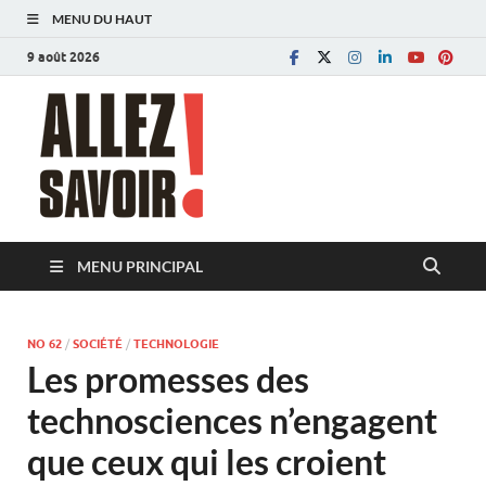
MENU DU HAUT
9 août 2026
Allez savoir!
Magazine de l'Université de Lausanne
MENU PRINCIPAL
NO 62
/
SOCIÉTÉ
/
TECHNOLOGIE
Les promesses des
technosciences n’engagent
que ceux qui les croient