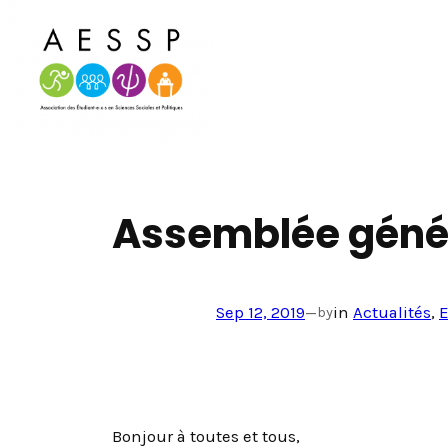
Aller
au
contenu
Assemblée génér
Sep 12, 2019
—
in
Actualités
, 
by
Bonjour à toutes et tous,