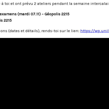
 toi et ont prévu 2 ateliers pendant la semaine intercalai
examens (mardi 07.11) – Géopolis 2215
is 2215
ons (dates et détails), rends-toi sur le lien:
https://wp.unil