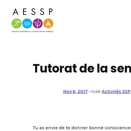
Aller
au
contenu
Tutorat de la se
Nov 6, 2017
—
in
Activités SSP
by
Tu as envie de te donner bonne conscience p