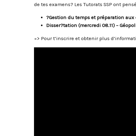
de tes examens? Les Tutorats SSP ont pensé à
?Gestion du temps et préparation aux 
Disser?tation
(mercredi 08.11) – Géopol
=> Pour t’inscrire et obtenir plus d’informati