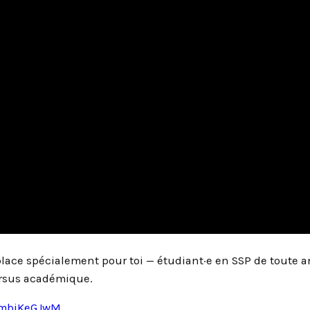
n place spécialement pour toi — étudiant·e en SSP de toute 
ursus académique.
VLmbiKeGJwM