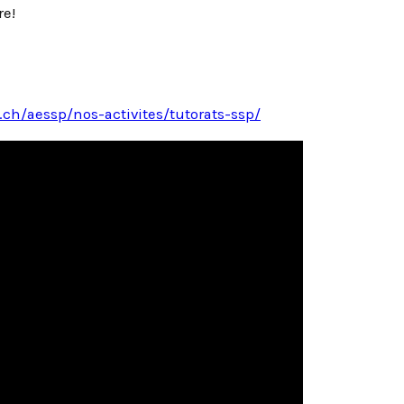
re!
.ch/aessp/nos-activites/tutorats-ssp/