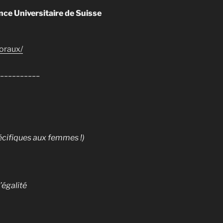
e Universitaire de Suisse
oraux/
__________
écifiques aux femmes !)
’égalité
__________