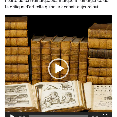
liberté de ton remarquable, marquent l’émergence de
la critique d’art telle qu’on la connaît aujourd’hui.
L
e
c
t
e
u
r
v
i
d
é
o
00:00
00:00