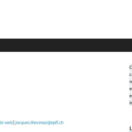
C
c
n
e
e
i
ite web
]
jacques.thevenaz@epfl.ch