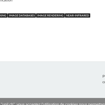
KING
IMAGE DATABASES
IMAGE RENDERING
NEAR-INFRARED
P
c
s "unil.ch", vous acceptez l'utilisation de cookies nous permetta