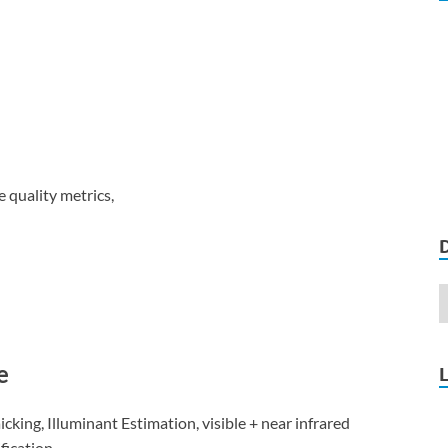
 quality metrics,
e
king, Illuminant Estimation, visible + near infrared
fication