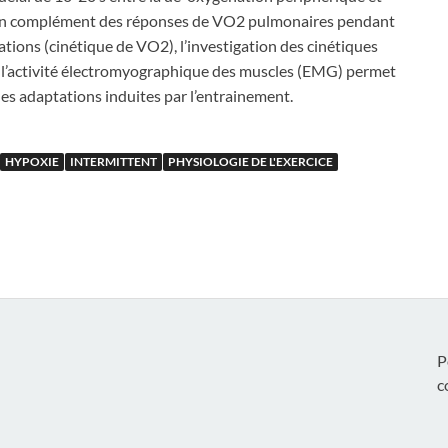
rs en complément des réponses de VO2 pulmonaires pendant
ations (cinétique de VO2), l’investigation des cinétiques
c l’activité électromyographique des muscles (EMG) permet
les adaptations induites par l’entrainement.
HYPOXIE
INTERMITTENT
PHYSIOLOGIE DE L'EXERCICE
P
c