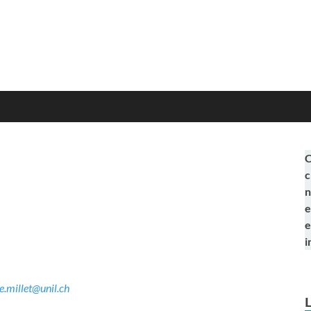
C
c
n
e
e
i
e.millet@unil.ch