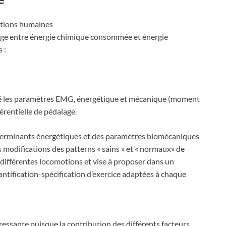
tions humaines
plage entre énergie chimique consommée et énergie
 :
igué les paramètres EMG, énergétique et mécanique (moment
férentielle de pédalage.
éterminants énergétiques et des paramètres biomécaniques
 modifications des patterns « sains » et « normaux» de
 différentes locomotions et vise à proposer dans un
ification-spécification d’exercice adaptées à chaque
essante puisque la contribution des différents facteurs