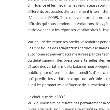
d’influence et les mécanismes régulateurs sont mod
différents protocoles d’entrainement intermitten
(Millet et al. 2009). Dans un avenir proche, nous
diffusifs qui sous-tendent les variations d’oxygén
antioxydant sur les réponses ventilatoires à l’hyp
Variabilité des réponses cardio-vasculaires pendan
Les cinétiques des adaptations cardiovasculaires 
autonome et peuvent être mesurées par des techni
du débit sanguin, des pressions artérielles, des r
L’étude des variations de la balance neuro-végéta
publics pour déterminer des intensités d’exercice i
qu’à prédire les variations d’aptitude aérobie au
aussi les paramètres d’influence de la réactivati
La cinétique de la VO2
VO2 pulmonaire ne reflète pas parfaitement la 
niveau de perfusion pulmonaire et qu’il existe un