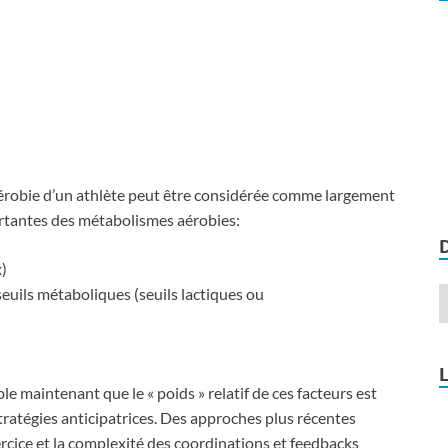
aérobie d’un athlète peut être considérée comme largement
ortantes des métabolismes aérobies:
)
euils métaboliques (seuils lactiques ou
le maintenant que le « poids » relatif de ces facteurs est
 stratégies anticipatrices. Des approches plus récentes
ercice et la complexité des coordinations et feedbacks