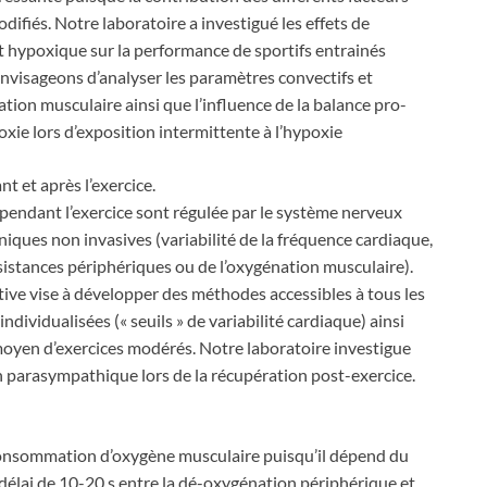
ifiés. Notre laboratoire a investigué les effets de
t hypoxique sur la performance de sportifs entrainés
 envisageons d’analyser les paramètres convectifs et
ation musculaire ainsi que l’influence de la balance pro-
oxie lors d’exposition intermittente à l’hypoxie
t et après l’exercice.
pendant l’exercice sont régulée par le système nerveux
ques non invasives (variabilité de la fréquence cardiaque,
ésistances périphériques ou de l’oxygénation musculaire).
tive vise à développer des méthodes accessibles à tous les
ndividualisées (« seuils » de variabilité cardiaque) ainsi
 moyen d’exercices modérés. Notre laboratoire investigue
on parasympathique lors de la récupération post-exercice.
consommation d’oxygène musculaire puisqu’il dépend du
 délai de 10-20 s entre la dé-oxygénation périphérique et