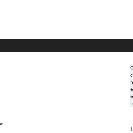
C
c
n
e
e
i
ie