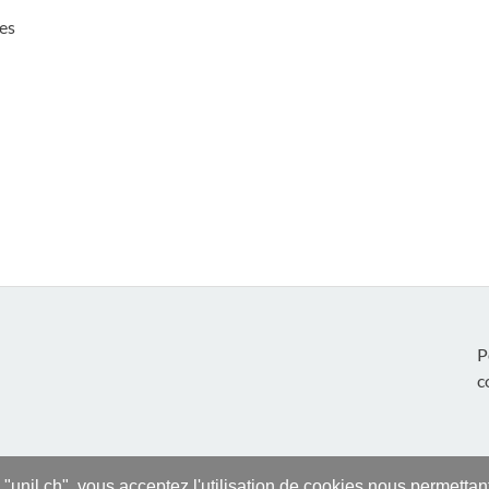
es
P
c
s "unil.ch", vous acceptez l'utilisation de cookies nous permetta