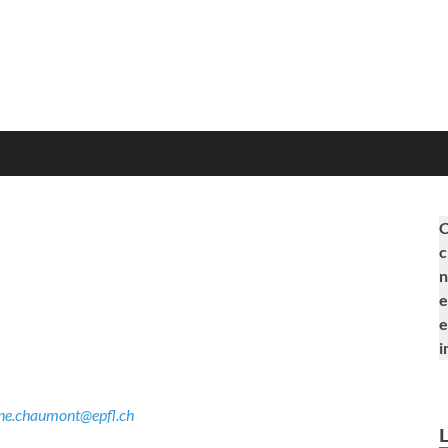
C
c
n
e
e
i
ne.chaumont@epfl.ch