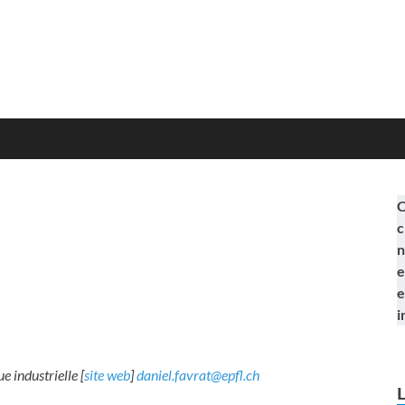
C
c
n
e
e
i
 industrielle [
site web
]
daniel.favrat@epfl.ch