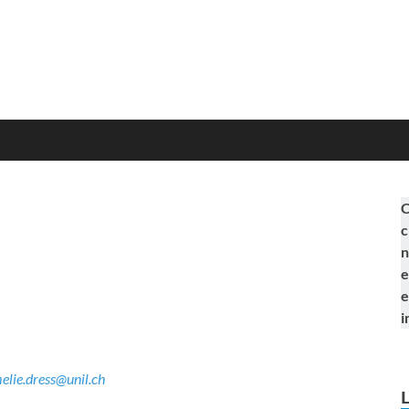
C
c
n
e
e
i
elie.dress@unil.ch