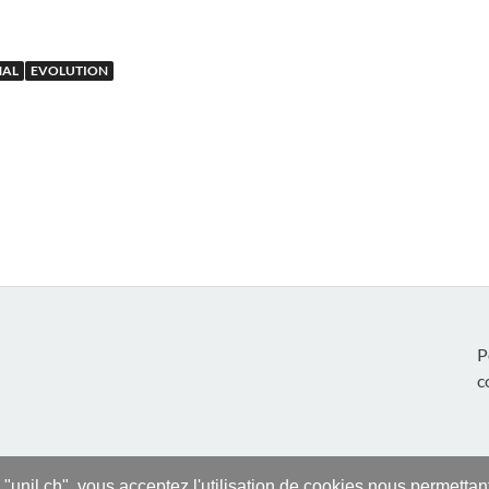
MAL
EVOLUTION
P
c
s "unil.ch", vous acceptez l'utilisation de cookies nous permetta