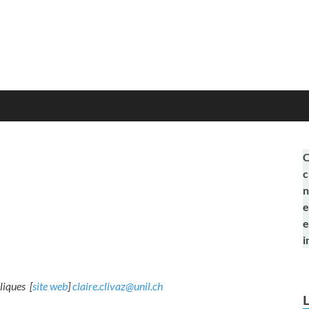
C
c
n
e
e
i
liques [
site web
]
claire.clivaz@unil.ch