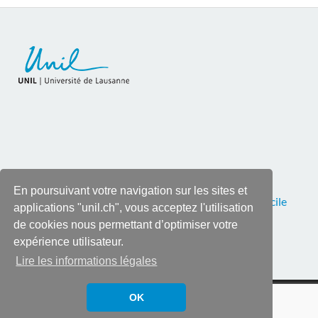
En poursuivant votre navigation sur les sites et
Pour toutes corrections ou remarques, contactez
Cécile
applications "unil.ch", vous acceptez l'utilisation
Roy
, tél. 021 692 28 90
de cookies nous permettant d’optimiser votre
expérience utilisateur.
Lire les informations légales
Copyright © 2026
Sciences au carré
.
OK