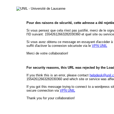
Pour des raisons de sécurité, cette adresse a été rejeté
Si vous pensez que cela n'est pas justifié, merci de le sign
l'ID suivant: 15542612663282030360 et quel site ou service
Si vous avez obtenu ce message en essayant d'accéder à l'é
suffit d'activer la connexion sécurisée via le
VPN UNIL
Merci de votre collaboration!
For security reasons, this URL was rejected by the Loa
If you think this is an error, please contact
helpdesk@unil.
15542612663282030360 and which site or service was affect
If you got this message trying to connect to a wordpress sit
secure connection via
VPN UNIL
Thank you for your collaboration!