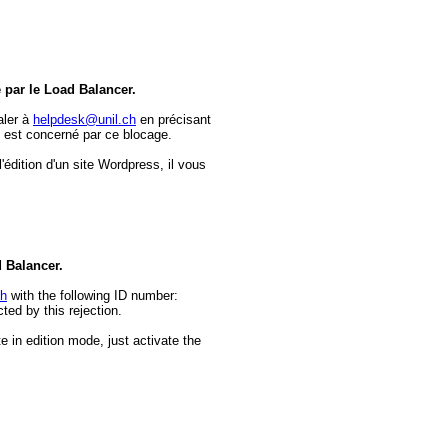
e par le Load Balancer.
aler à
helpdesk@unil.ch
en précisant
 est concerné par ce blocage.
dition d'un site Wordpress, il vous
d Balancer.
ch
with the following ID number:
ed by this rejection.
e in edition mode, just activate the