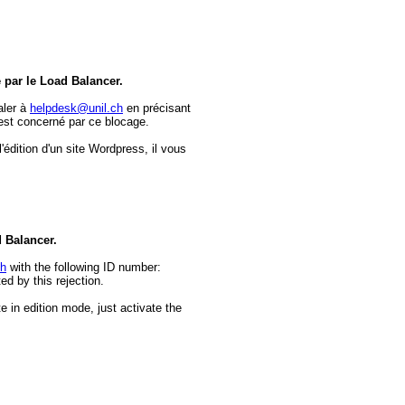
e par le Load Balancer.
aler à
helpdesk@unil.ch
en précisant
est concerné par ce blocage.
dition d'un site Wordpress, il vous
d Balancer.
ch
with the following ID number:
d by this rejection.
e in edition mode, just activate the