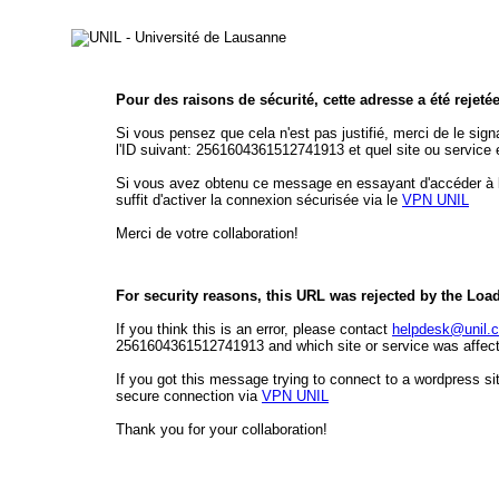
Pour des raisons de sécurité, cette adresse a été rejeté
Si vous pensez que cela n'est pas justifié, merci de le sign
l'ID suivant: 2561604361512741913 et quel site ou service 
Si vous avez obtenu ce message en essayant d'accéder à l'é
suffit d'activer la connexion sécurisée via le
VPN UNIL
Merci de votre collaboration!
For security reasons, this URL was rejected by the Loa
If you think this is an error, please contact
helpdesk@unil.
2561604361512741913 and which site or service was affecte
If you got this message trying to connect to a wordpress sit
secure connection via
VPN UNIL
Thank you for your collaboration!