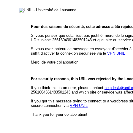
Pour des raisons de sécurité, cette adresse a été rejeté
Si vous pensez que cela n'est pas justifié, merci de le sign
l'ID suivant: 2561604361483501243 et quel site ou service 
Si vous avez obtenu ce message en essayant d'accéder à l'é
suffit d'activer la connexion sécurisée via le
VPN UNIL
Merci de votre collaboration!
For security reasons, this URL was rejected by the Loa
If you think this is an error, please contact
helpdesk@unil.
2561604361483501243 and which site or service was affecte
If you got this message trying to connect to a wordpress sit
secure connection via
VPN UNIL
Thank you for your collaboration!