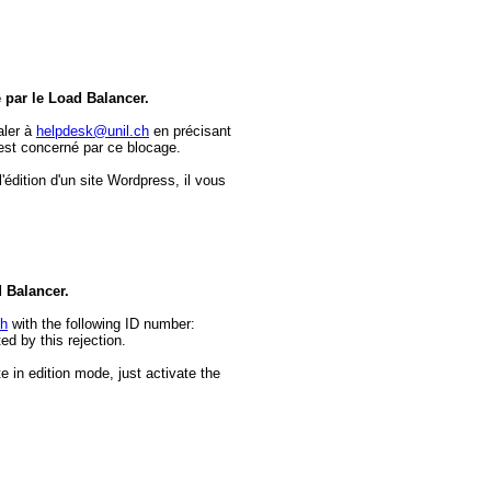
e par le Load Balancer.
aler à
helpdesk@unil.ch
en précisant
est concerné par ce blocage.
dition d'un site Wordpress, il vous
d Balancer.
ch
with the following ID number:
d by this rejection.
e in edition mode, just activate the